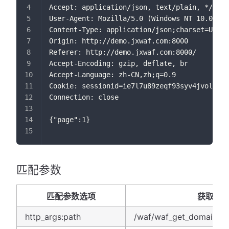
Accept: application/json, text/plain, */*
User-Agent: Mozilla/5.0 (Windows NT 10.0; Wi
Content-Type: application/json;charset=UTF-8
Origin: http://demo.jxwaf.com:8000
Referer: http://demo.jxwaf.com:8000/
Accept-Encoding: gzip, deflate, br
Accept-Language: zh-CN,zh;q=0.9
Cookie: sessionid=ie7l7u89zeqf93syv4jvolhr0l
Connection: close
{"page":1}
匹配参数
匹配参数选项
获取数
http_args:path
/waf/waf_get_domain_lis