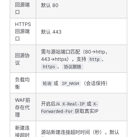
回源端
默认 80
口
HTTPS
回源端
默认 443
口
需与源站端口匹配（80→http，
回源协
443→https），支持
、
http
议
、
https
协议跟随
负载均
或
（会话保持）
轮询
IP_HASH
衡
WAF前
开启后从
或
X-Real-IP
X-
存在代
获取真实IP
Forwarded-For
理
新建连
源站新建连接超时时间（秒），默认
接超时