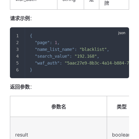
牌
请求示例
：
{
"page"
:
1
,
"name_list_name"
:
"blacklist"
,
"search_value"
:
"192.168"
,
"waf_auth"
:
"5aac27e9-8b3c-4a14-b884-7cad4
}
返回参数
：
参数名
类型
result
boolean