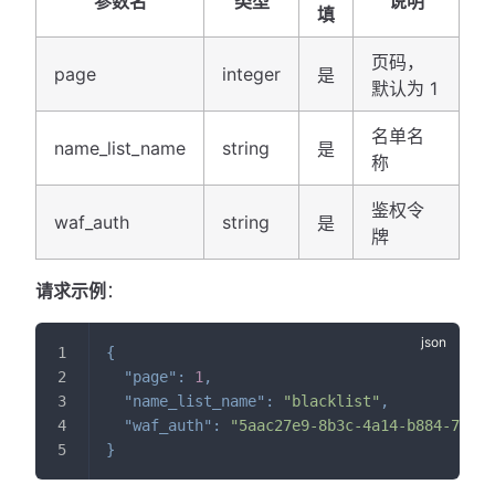
参数名
类型
说明
填
页码，
page
integer
是
默认为 1
名单名
name_list_name
string
是
称
鉴权令
waf_auth
string
是
牌
请求示例
：
{
"page"
:
1
,
"name_list_name"
:
"blacklist"
,
"waf_auth"
:
"5aac27e9-8b3c-4a14-b884-7cad4
}