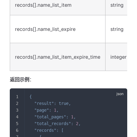
records[].name_list_item
string
records[].name_list_expire
string
records[].name_list_item_expire_time
integer
返回示例
：
{
"result"
:
true
,
"page"
:
1
,
"total_pages"
:
1
,
"total_records"
:
2
,
"records"
:
[