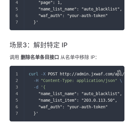
    "page": 1,
    "name_list_name": "auto_blacklist",
    "waf_auth": "your-auth-token"
  }'
场景3：解封特定 IP
调用
删除名单条目接口
从名单中移除 IP：
curl
-X
 POST http://admin.jxwaf.com/api/dele
-H
"Content-Type: application/json"
\
-d
'{
    "name_list_name": "auto_blacklist",
    "name_list_item": "203.0.113.50",
    "waf_auth": "your-auth-token"
  }'