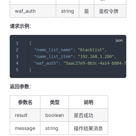
waf_auth
string
是
鉴权令牌
请求示例
：
{
"name_list_name"
:
"blacklist"
,
"name_list_item"
:
"192.168.1.200"
,
"waf_auth"
:
"5aac27e9-8b3c-4a14-b884-7cad4
}
返回参数
：
参数名
类型
说明
result
boolean
是否成功
message
string
操作结果消息