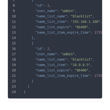
{
"id"
:
1
,
"user_name"
:
"admin"
,
"name_list_name"
:
"blacklist"
,
"name_list_item"
:
"192.168.1.100"
,
"name_list_expire"
:
"86400"
,
"name_list_item_expire_time"
:
17357760
}
,
{
"id"
:
2
,
"user_name"
:
"admin"
,
"name_list_name"
:
"blacklist"
,
"name_list_item"
:
"10.0.0.5"
,
"name_list_expire"
:
"86400"
,
"name_list_item_expire_time"
:
17357760
}
]
}