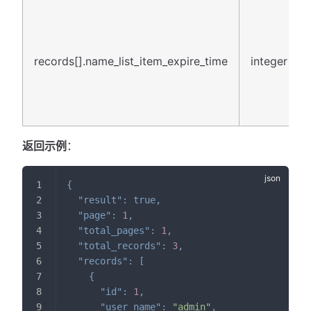
records[].name_list_item_expire_time
integer
返回示例
：
{
"result"
:
true
,
"page"
:
1
,
"total_pages"
:
1
,
"total_records"
:
3
,
"records"
:
[
{
"id"
:
1
,
"user_name"
:
"admin"
,