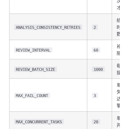
次结
才采
结果
时的
ANALYSIS_CONSISTENCY_RETRIES
2
数
补偿
REVIEW_INTERVAL
60
隔（
每次
REVIEW_BATCH_SIZE
1000
描最
单引
失败
MAX_FAIL_COUNT
3
达到
擎被
单引
MAX_CONCURRENT_TASKS
20
并发