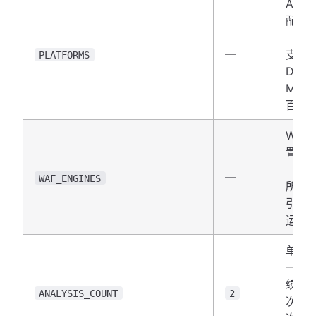
AI 
配置
（JS
—
支持
PLATFORMS
Deep
Mini
百炼
WAF
置
（JS
—
WAF_ENGINES
所有
引擎
运行
单平
一条
续分析
ANALYSIS_COUNT
2
次，要