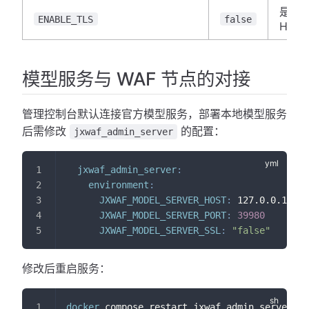
是否
ENABLE_TLS
false
HTTP
模型服务与 WAF 节点的对接
管理控制台默认连接官方模型服务，部署本地模型服务
后需修改
的配置：
jxwaf_admin_server
jxwaf_admin_server
:
environment
:
JXWAF_MODEL_SERVER_HOST
:
 127.0.0.1    
JXWAF_MODEL_SERVER_PORT
:
39980
JXWAF_MODEL_SERVER_SSL
:
"false"
修改后重启服务：
docker
 compose restart jxwaf_admin_server