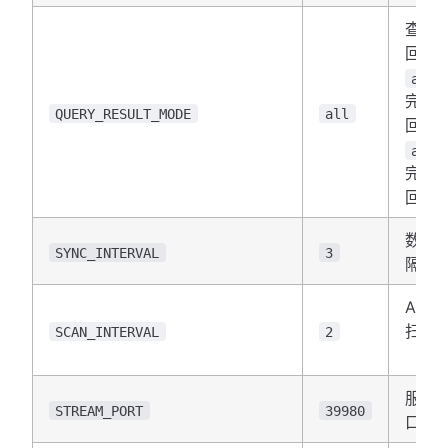
查询
回模
any
完成
QUERY_RESULT_MODE
all
回）
all
完成
回）
数据
SYNC_INTERVAL
3
隔（
AI/W
扫描
SCAN_INTERVAL
2
（秒
服务
STREAM_PORT
39980
口