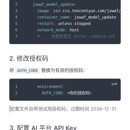
jxwaf_model_update
:
image
:
 ccr.ccs.tencentyun.com/jxwaf/jxwa
container_name
:
 jxwaf_model_update
restart
:
 unless
-
stopped
network_mode
:
 host
# ... 完整配置见 docker-compose.yml
2. 修改授权码
将
替换为有效的授权码：
AUTH_CODE
environment
:
AUTH_CODE
:
 <你的授权码
>
配置文件自带测试用授权码，过期时间 2036-12-31
3. 配置 AI 平台 API Key