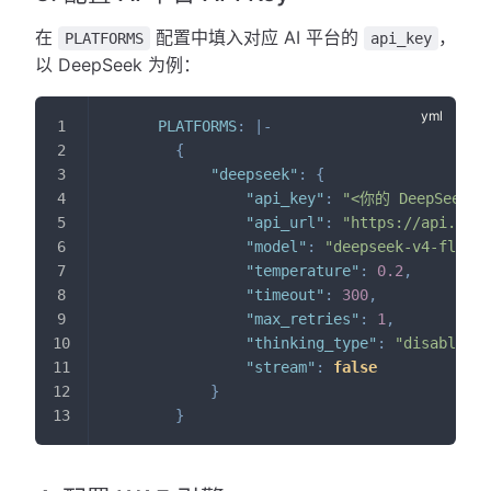
在
配置中填入对应 AI 平台的
，
PLATFORMS
api_key
以 DeepSeek 为例：
PLATFORMS
:
|
-
{
"deepseek"
:
{
"api_key"
:
"<你的 DeepSeek A
"api_url"
:
"https://api.deep
"model"
:
"deepseek-v4-flash"
"temperature"
:
0.2
,
"timeout"
:
300
,
"max_retries"
:
1
,
"thinking_type"
:
"disabled"
,
"stream"
:
false
}
}