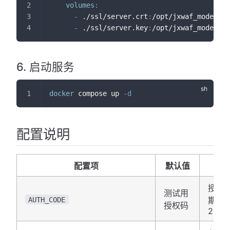
volumes
:
-
 ./ssl/server.crt
:
/opt/jxwaf_model_up
-
 ./ssl/server.key
:
/opt/jxwaf_model_up
6. 启动服务
docker
 compose up 
-d
配置说明
配置项
默认值
授权
测试用
AUTH_CODE
期时
授权码
2036